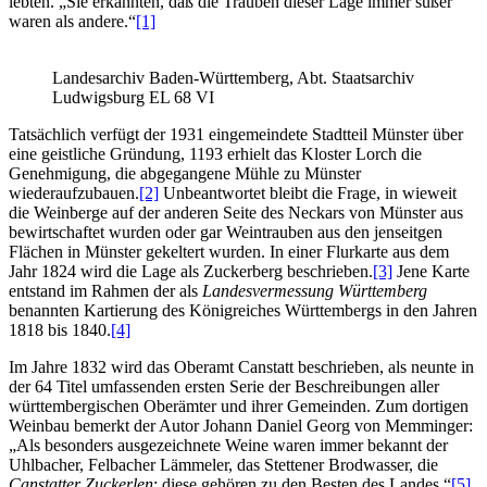
lebten. „Sie erkannten, daß die Trauben dieser Lage immer süßer
waren als andere.“
[1]
Landesarchiv Baden-Württemberg, Abt. Staatsarchiv
Ludwigsburg EL 68 VI
Tatsächlich verfügt der 1931 eingemeindete Stadtteil Münster über
eine geistliche Gründung, 1193 erhielt das Kloster Lorch die
Genehmigung, die abgegangene Mühle zu Münster
wiederaufzubauen.
[2]
Unbeantwortet bleibt die Frage, in wieweit
die Weinberge auf der anderen Seite des Neckars von Münster aus
bewirtschaftet wurden oder gar Weintrauben aus den jenseitgen
Flächen in Münster gekeltert wurden. In einer Flurkarte aus dem
Jahr 1824 wird die Lage als Zuckerberg beschrieben.
[3]
Jene Karte
entstand im Rahmen der als
Landesvermessung Württemberg
benannten Kartierung des Königreiches Württembergs in den Jahren
1818 bis 1840.
[4]
Im Jahre 1832 wird das Oberamt Canstatt beschrieben, als neunte in
der 64 Titel umfassenden ersten Serie der Beschreibungen aller
württembergischen Oberämter und ihrer Gemeinden. Zum dortigen
Weinbau bemerkt der Autor Johann Daniel Georg von Memminger:
„Als besonders ausgezeichnete Weine waren immer bekannt der
Uhlbacher, Felbacher Lämmeler, das Stettener Brodwasser, die
Canstatter Zuckerlen
; diese gehören zu den Besten des Landes.“
[5]